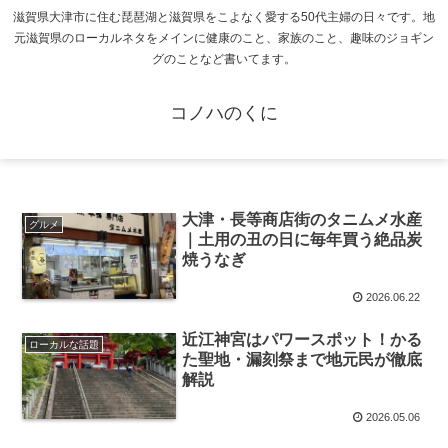
滋賀県大津市に住む琵琶湖と滋賀県をこよなく愛する50代主婦の日々です。地
元滋賀県のローカルネタをメインに健康のこと、家族のこと、趣味のジョギン
グのことなど書いてます。
コノハのくに
大津・長等商店街のタニムメ水産
グルメ
｜土用の丑の日に毎年買う絶品炭
焼うなぎ
2026.06.22
近江神宮はパワースポット！かる
ローカルな話題
た聖地・漏刻祭まで地元民が徹底
解説
2026.05.06