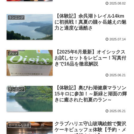
2025.08.02
【体験記】余呉湖トレイル14km
ランニング
に初挑戦！真夏の賤ヶ岳越えの魅
力と適度な過酷さ
2025.07.14
【2025年6月最新】オイシックス
グルメ
お試しセットをレビュー！写真付
きで16品を徹底解説
2025.06.21
【体験記】奥びわ湖健康マラソン
ランニング
15キロに参加！～新緑と湖面の輝
きに癒された初夏のラン～
2025.05.21
クラブハリエ守山玻璃絵館で贅沢
ローカルな話題
ケーキビュッフェ体験【予約・メ