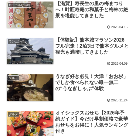
【滋賀】寿長生の里の梅まつり
ローカルな話題
へ！叶匠寿庵の和菓子と梅林の絶
景を堪能してきました
2026.04.15
【体験記】熊本城マラソン2026
ランニング
フル完走！2泊3日で熊本グルメと
観光も満喫してきました
2026.04.09
うなぎ好き必見！大津「おお杉」
グルメ
でしか食べられない唯一無二
の“うなぎしゃぶ”体験
2025.11.24
オイシックスおせち【2026年予
グルメ
約ガイド】今だけ早割価格で豪華
おせちをお得に！人気ランキング
付き