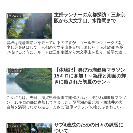
主婦ランナーの京都探訪：三条京
ランニング
阪から大文字山、水路閣まで
普段は琵琶湖沿いを走っているのですが、ゴールデンウィークの朝、
少し足を延ばして、京都の大文字山を目指しました！ 京都の町を駆
け抜けるように、ルートは三条京阪から大文字山を登り、哲学の道を
経て南禅寺の水路閣までのコース。 全長約12キロほどで...
【体験記】奥びわ湖健康マラソン
ランニング
15キロに参加！～新緑と湖面の輝
きに癒された初夏のラン～
こんにちは。先日、滋賀県長浜市で開催された「奥びわ湖健康マラソ
ン」15キロの部に参加してきました。琵琶湖の最北端・西浅井の大
自然を満喫しながら走る、まさに“健康マラソン”の名にふさわしい大
会でした。 本記事では、実際に参加して感じたことや、...
サブ4達成のための日々の練習に
ランニング
ついて