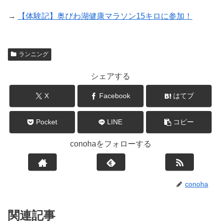
→
【体験記】奥びわ湖健康マラソン15キロに参加！
ランニング
シェアする
X
Facebook
はてブ
Pocket
LINE
コピー
conohaをフォローする
conoha
関連記事