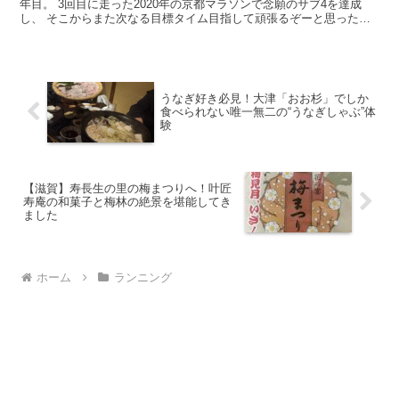
年目。 3回目に走った2020年の京都マラソンで念願のサブ4を達成
し、 そこからまた次なる目標タイム目指して頑張るぞーと思ったの
もつかの間、世界中がコロナ禍に突入― ってこ...
うなぎ好き必見！大津「おお杉」でしか
食べられない唯一無二の“うなぎしゃぶ”体
験
【滋賀】寿長生の里の梅まつりへ！叶匠
寿庵の和菓子と梅林の絶景を堪能してき
ました
ホーム
ランニング