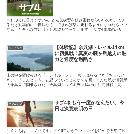
久しぶりに目指すサブ4、どんな練習を積み重ねたらいいのか、でき
るだけ効率的に、怪我なく、できれば楽に走れるようになれたらいい
なぁ、とそんな甘い（？）希望を持っています。 サブ4達成のために
参考にしようとして今読んでいる本は『「3時間切り請負...
【体験記】余呉湖トレイル14km
ランニング
に初挑戦！真夏の賤ヶ岳越えの魅
力と適度な過酷さ
山の中を駆け抜ける「トレイルラン」。 興味はあるけど「ちょっと
怖い」「しんどそう」と思っていませんか？今回、そんな私が滋賀県
の余呉湖で開催された「余呉湖トレイルラン14km」に初挑戦！真夏
のギラギラ太陽と坂道に挑んだリアルな体験をお届けしま...
サブ4をもう一度かなえたい、今
ランニング
日は決意表明の日
こんにちは。コノハです。 2016年からランニングを始めて今年で10