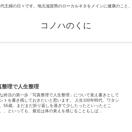
0代主婦の日々です。地元滋賀県のローカルネタをメインに健康のこと
コノハのくに
真整理で人生整理
な終活の第一歩「写真整理で人生整理」について覚え書きとして
ントを書き残しておきたいと思います。 人生100年時代、ワタシ
、55歳。まだまだ折り返しを過ぎて少したったといったとこ
、、といっても、最近は体の衰えを感じることもしば...