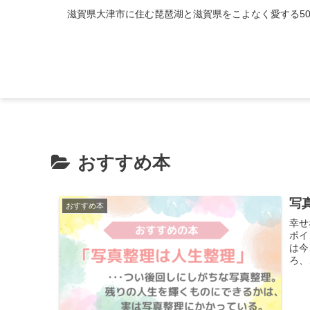
滋賀県大津市に住む琵琶湖と滋賀県をこよなく愛する5
おすすめ本
写
おすすめ本
幸せ
ポイ
は今
ろ、