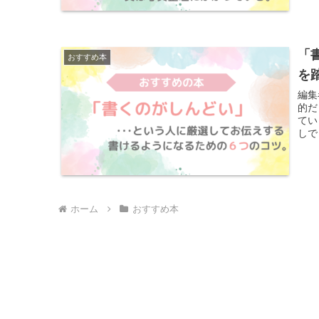
「
おすすめ本
を
編集
的だ
てい
しで
う！
ホーム
おすすめ本