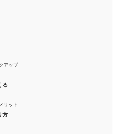
クアップ
くる
メリット
り方